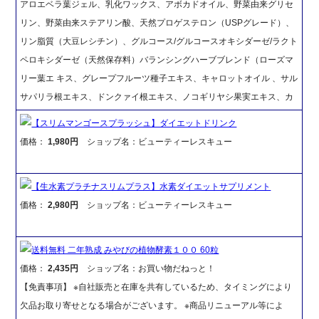
アロエベラ葉ジェル、乳化ワックス、アボカドオイル、野菜由来グリセ
リン、野菜由来ステアリン酸、天然プロゲステロン（USPグレード）、
リン脂質（大豆レシチン）、グルコース/グルコースオキシダーゼ/ラクト
ペロキシダーゼ（天然保存料）バランシングハーブブレンド（ローズマ
リー葉エ キス、グレープフルーツ種子エキス、キャロットオイル 、サル
サパリラ根エキス、ドンクァイ根エキス、ノコギリヤシ果実エキス、カ
【スリムマンゴースプラッシュ】ダイエットドリンク
価格：
1,980円
ショップ名：ビューティーレスキュー
【生水素プラチナスリムプラス】水素ダイエットサプリメント
価格：
2,980円
ショップ名：ビューティーレスキュー
送料無料 二年熟成 みやびの植物酵素１００ 60粒
価格：
2,435円
ショップ名：お買い物だねっと！
【免責事項】 ※自社販売と在庫を共有しているため、タイミングにより
欠品お取り寄せとなる場合がございます。 ※商品リニューアル等によ