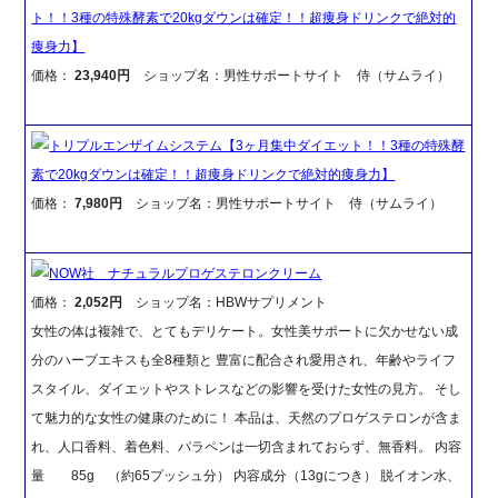
ト！！3種の特殊酵素で20kgダウンは確定！！超痩身ドリンクで絶対的
痩身力】
価格：
23,940円
ショップ名：男性サポートサイト 侍（サムライ）
トリプルエンザイムシステム【3ヶ月集中ダイエット！！3種の特殊酵
素で20kgダウンは確定！！超痩身ドリンクで絶対的痩身力】
価格：
7,980円
ショップ名：男性サポートサイト 侍（サムライ）
NOW社 ナチュラルプロゲステロンクリーム
価格：
2,052円
ショップ名：HBWサプリメント
女性の体は複雑で、とてもデリケート。女性美サポートに欠かせない成
分のハーブエキスも全8種類と 豊富に配合され愛用され、年齢やライフ
スタイル、ダイエットやストレスなどの影響を受けた女性の見方。 そし
て魅力的な女性の健康のために！ 本品は、天然のプロゲステロンが含ま
れ、人口香料、着色料、パラペンは一切含まれておらず、無香料。 内容
量 85g （約65プッシュ分） 内容成分（13gにつき） 脱イオン水、