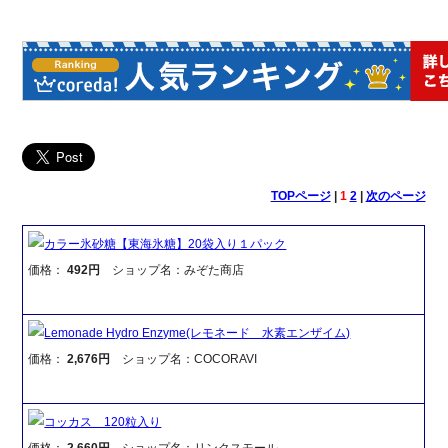
TOPページ
|
1
2
|
次のページ
カラー氷砂糖【東海氷糖】20袋入り１パック
価格：
492円
ショップ名：みぞた商店
Lemonade Hydro Enzyme(レモネード 水素エンザイム)
価格：
2,676円
ショップ名：COCORAVI
コッカス 120粒入り
価格：
2,660円
ショップ名：リンクスモール