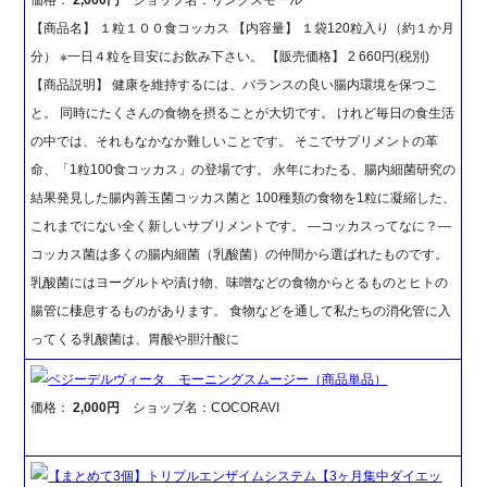
【商品名】 １粒１００食コッカス 【内容量】 １袋120粒入り（約１か月
分） ※一日４粒を目安にお飲み下さい。 【販売価格】 2 660円(税別)
【商品説明】 健康を維持するには、バランスの良い腸内環境を保つこ
と。 同時にたくさんの食物を摂ることが大切です。 けれど毎日の食生活
の中では、それもなかなか難しいことです。 そこでサプリメントの革
命、「1粒100食コッカス」の登場です。 永年にわたる、腸内細菌研究の
結果発見した腸内善玉菌コッカス菌と 100種類の食物を1粒に凝縮した、
これまでにない全く新しいサプリメントです。 ―コッカスってなに？―
コッカス菌は多くの腸内細菌（乳酸菌）の仲間から選ばれたものです。
乳酸菌にはヨーグルトや漬け物、味噌などの食物からとるものとヒトの
腸管に棲息するものがあります。 食物などを通して私たちの消化管に入
ってくる乳酸菌は、胃酸や胆汁酸に
ベジーデルヴィータ モーニングスムージー（商品単品）
価格：
2,000円
ショップ名：COCORAVI
【まとめて3個】トリプルエンザイムシステム【3ヶ月集中ダイエッ