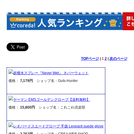
TOPページ
|
1
2
|
次のページ
超撥水スプレー『Never Wet』 ネバーウェット
価格：
7,179円
ショップ名：Guts-Hunter
ヤーマン EMSゴールデングローブ【送料無料】
価格：
15,800円
ショップ名：これこれ倶楽部
レオパードスエードグローブ 手袋 Leopard suede glove
価格：
2,762円
ショップ名：CREA WEB SHOP