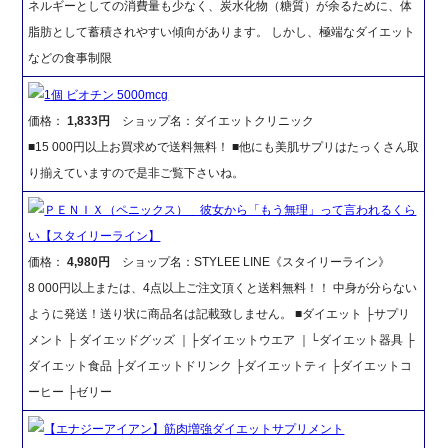
ネルギーとしての消費量も少なく、炭水化物（糖質）が余るために、体
脂肪として蓄積されやすい傾向があります。 しかし、極端なダイエット
などの食事制限
1個 ビオチン 5000mcg
価格：
1,833円
ショップ名：ダイエットクリニック
■15 000円以上お買求めで送料無料！ ■他にも美肌サプリはたっくさん取
り揃えていますので是非ご覧下さいね。
ＰＥＮＩＸ（ペニックス） 彼女から「もう無理」って言われるくら
い【スタイリーライン】
価格：
4,980円
ショップ名：STYLEE LINE《スタイリーライン》
8 000円以上または、4点以上ご注文頂くと送料無料！！ 中身が分らない
ように発送！送り状に商品名は記載致しません。 ■ダイエット ├サプリ
メント ├ ダイエッドグッズ ｜├ダイエットウエア ｜└ダイエット器具 ├
ダイエット食品 ├ダイエットドリンク ├ダイエットティ ├ダイエットコ
ーヒー ├ゼリー
【エナジーアイアン】筋肉増強ダイエットサプリメント