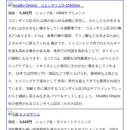
Healthy Origins コエンザイムQ-10400mg
価格：
5,382円
ショップ名：HBWサプリメント
コエンザイムQ-10とは体のあらゆる細胞に存在し、わたしたちが生きる
ためには欠かせない働きをしている補酵素です。 コエンザイムQ-10の働
き2つあります。1つは、食事の糖や脂肪、アミノ酸などを生きるために
エネルギーに変えてくれる 働きです。ミトコンドリア内でのエネルギー
生成を高める働きがある為、体内での代謝を高めることで、ダイエット
の補助にもなります。 もう1つは、細胞を活性酸素からしっかりとエイ
ジングケアをし、イキイキとした毎日に欠かせない働きをしてくれま
す。 日本では05年にTV・雑誌などで取り上げられ、爆発的な人気とな
り、エイジングケア成分として 性別・世代を超えて今でも愛用され続け
ています。 加齢と共に減少するコエンザイムQ-10はサプリメントでしっ
かりと補給し若さみなぎるパワーをゲットしましょう。 Healthy Origins
社の使用されるコエンザイムQ10（カネカQ10）
1個 オメガザイム
価格：
4,444円
ショップ名：ダイエットクリニック
消化酵素を補い内蔵脂肪を減少させてくれるサプリメントです。100％