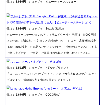
価格：
3,980円
ショップ名：ビューティーレスキュー
フルベジデト（Full Veggie Deto）酵素液 幻の黄金酵素ダイエッ
トで80種類の野菜を一気に体に注入♪【ビューティーステーション】
価格：
3,980円
ショップ名：Beauty Station
ビューティーステーションのアフィリエイター様へ 当店は、8 000円以
上または、4点以上ご注文頂くと送料無料です！！ また、高報酬率設定
（30～50%以上）の商品もございますので、ご査収のほどよろしくお願
い申し上げます。 ご意見・ご要望はお気軽にお申し付けください。
スリムファーストオプティマ チョコ味
価格：
3,582円
ショップ名：HBWサプリメント
「スリムファーストバー オプティマ」 アメリカ売上ＮＯ1のダイエット
プロテイン。満腹感を与え食欲を抑えてダイエット。
Lemonade Hydro Enzyme(レモネード 水素エンザイム)
価格：
2,676円
ショップ名：COCORAVI