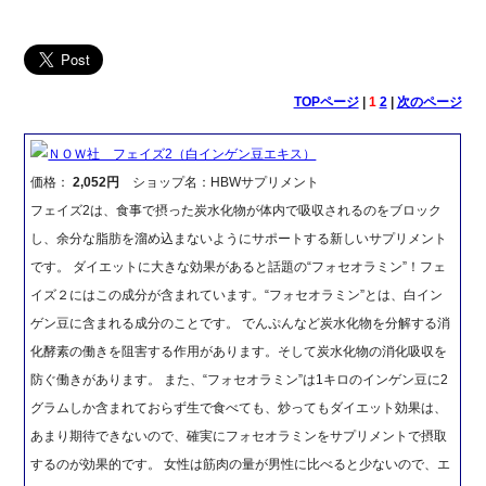
TOPページ
|
1
2
|
次のページ
ＮＯＷ社 フェイズ2（白インゲン豆エキス）
価格：
2,052円
ショップ名：HBWサプリメント
フェイズ2は、食事で摂った炭水化物が体内で吸収されるのをブロック
し、余分な脂肪を溜め込まないようにサポートする新しいサプリメント
です。 ダイエットに大きな効果があると話題の“フォセオラミン”！フェ
イズ２にはこの成分が含まれています。“フォセオラミン”とは、白イン
ゲン豆に含まれる成分のことです。 でんぷんなど炭水化物を分解する消
化酵素の働きを阻害する作用があります。そして炭水化物の消化吸収を
防ぐ働きがあります。 また、“フォセオラミン”は1キロのインゲン豆に2
グラムしか含まれておらず生で食べても、炒ってもダイエット効果は、
あまり期待できないので、確実にフォセオラミンをサプリメントで摂取
するのが効果的です。 女性は筋肉の量が男性に比べると少ないので、エ