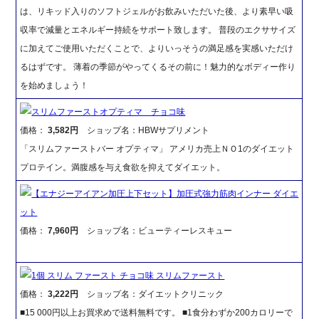
は、リキッド入りのソフトジェルがお飲みいただいた後、より素早い吸
収率で減量とエネルギー持続をサポート致します。 普段のエクササイズ
に加えてご使用いただくことで、よりいっそうの満足感を実感いただけ
るはずです。 薄着の季節がやってくるその前に！魅力的なボディー作り
を始めましょう！
スリムファーストオプティマ チョコ味
価格：
3,582円
ショップ名：HBWサプリメント
「スリムファーストバー オプティマ」 アメリカ売上ＮＯ1のダイエット
プロテイン。満腹感を与え食欲を抑えてダイエット。
【エナジーアイアン加圧上下セット】加圧式強力筋肉インナー ダイエ
ット
価格：
7,960円
ショップ名：ビューティーレスキュー
1個 スリム ファースト チョコ味 スリムファースト
価格：
3,222円
ショップ名：ダイエットクリニック
■15 000円以上お買求めで送料無料です。 ■1食分わずか200カロリーで