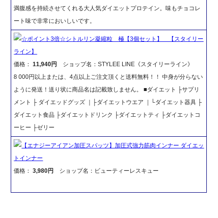
満腹感を持続させてくれる大人気ダイエットプロテイン。味もチョコレ
ート味で非常においしいです。
☆ポイント3倍☆シトルリン凝縮粒 極【3個セット】 【スタイリー
ライン】
価格：
11,940円
ショップ名：STYLEE LINE《スタイリーライン》
8 000円以上または、4点以上ご注文頂くと送料無料！！ 中身が分らない
ように発送！送り状に商品名は記載致しません。 ■ダイエット ├サプリ
メント ├ ダイエッドグッズ ｜├ダイエットウエア ｜└ダイエット器具 ├
ダイエット食品 ├ダイエットドリンク ├ダイエットティ ├ダイエットコ
ーヒー ├ゼリー
【エナジーアイアン加圧スパッツ】加圧式強力筋肉インナー ダイエッ
トインナー
価格：
3,980円
ショップ名：ビューティーレスキュー