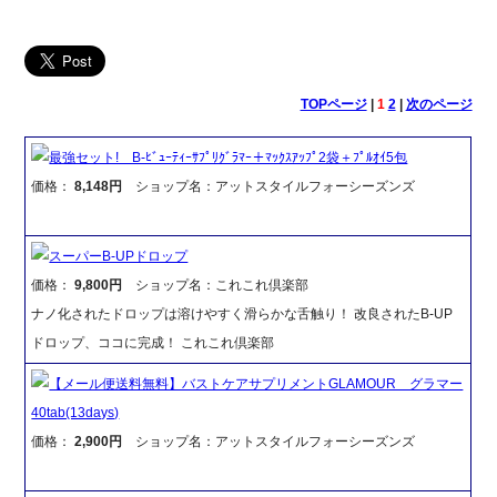
TOPページ
|
1
2
|
次のページ
最強セット! B-ﾋﾞｭｰﾃｨｰｻﾌﾟﾘｸﾞﾗﾏｰ＋ﾏｯｸｽｱｯﾌﾟ2袋＋ﾌﾟﾙｵｲ5包
価格：
8,148円
ショップ名：アットスタイルフォーシーズンズ
スーパーB-UPドロップ
価格：
9,800円
ショップ名：これこれ倶楽部
ナノ化されたドロップは溶けやすく滑らかな舌触り！ 改良されたB-UP
ドロップ、ココに完成！ これこれ倶楽部
【メール便送料無料】バストケアサプリメントGLAMOUR グラマー
40tab(13days)
価格：
2,900円
ショップ名：アットスタイルフォーシーズンズ