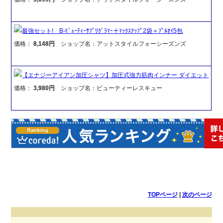
最強セット! B-ﾋﾞｭｰﾃｨｰｻﾌﾟﾘｸﾞﾗﾏｰ＋ﾏｯｸｽｱｯﾌﾟ2袋＋ﾌﾟﾙｵｲ5包
価格：
8,148円
ショップ名：アットスタイルフォーシーズンズ
【エナジーアイアン加圧シャツ】加圧式強力筋肉インナー ダイエット
価格：
3,980円
ショップ名：ビューティーレスキュー
TOPページ
|
次のページ