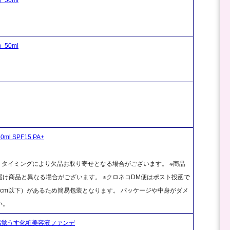
50ml
ml SPF15 PA+
、タイミングにより欠品お取り寄せとなる場合がございます。 ※商品
け商品と異なる場合がございます。 ※クロネコDM便はポスト投函で
cm以下）があるため簡易包装となります。 パッケージや中身がダメ
い。
肌感覚うす化粧美容液ファンデ