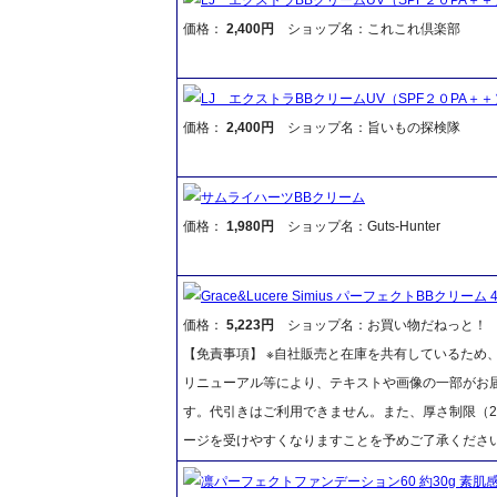
価格：
2,400円
ショップ名：これこれ倶楽部
LJ エクストラBBクリームUV（SPF２０PA＋＋）
価格：
2,400円
ショップ名：旨いもの探検隊
サムライハーツBBクリーム
価格：
1,980円
ショップ名：Guts-Hunter
Grace&Lucere Simius パーフェクトBBクリーム 40
価格：
5,223円
ショップ名：お買い物だねっと！
【免責事項】 ※自社販売と在庫を共有しているため
リニューアル等により、テキストや画像の一部がお届
す。代引きはご利用できません。また、厚さ制限（2
ージを受けやすくなりますことを予めご了承くださ
凛パーフェクトファンデーション60 約30g 素