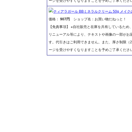
ージを受けやすくなりますことを予めご了承くださ
ティアラガール BBミネラルクリーム 50g メイ
価格：
907円
ショップ名：お買い物だねっと！
【免責事項】 ※自社販売と在庫を共有しているため
リニューアル等により、テキストや画像の一部がお届
す。代引きはご利用できません。また、厚さ制限（2
ージを受けやすくなりますことを予めご了承くださ