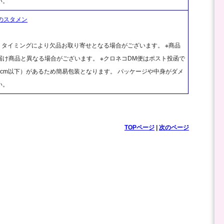
い。
クのスタメン
、タイミングにより欠品お取り寄せとなる場合がございます。 ※商品
け商品と異なる場合がございます。 ※クロネコDM便はポスト投函で
cm以下）があるため簡易包装となります。 パッケージや中身がダメ
い。
TOPページ
|
次のページ