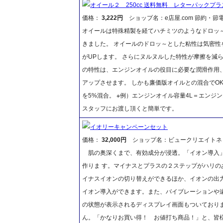
オイール２ 250cc 送料無料 レターパックプ
価格：
3,222円
ショップ名：e店屋.com 節約・節電
オイールは特殊精製を経てハチミツのようなドロッ
きました。 オイールのドロッ～とした粘性は気密性
がUPします。 さらにヌルヌルした特性が摩擦を減
の特性は、エンジンオイルの役目に必要な潤滑作用
アップさせます。 しかも廉価版オイルとの混合でOKです
を5%混合。 ※例）エンジンオイル容量4L＝エンジン
スタッフにお渡し頂くと簡単です。
イオリーキャンペーンセット
価格：
32,000円
ショップ名：ビュークリエイトネ
肌の奥深くまで、有効成分が浸透。「イオン導入」
作りま す。マイナスとプラスの２ステップがハリ
イナスイオンの切り替えができるほか、イオンの出
イオン導入ができます。また、バイブレーションや
の状態が表示されるディスプレイ画面もついており
ん。「かなりお買い得！ お値打ち商品！」と、皆