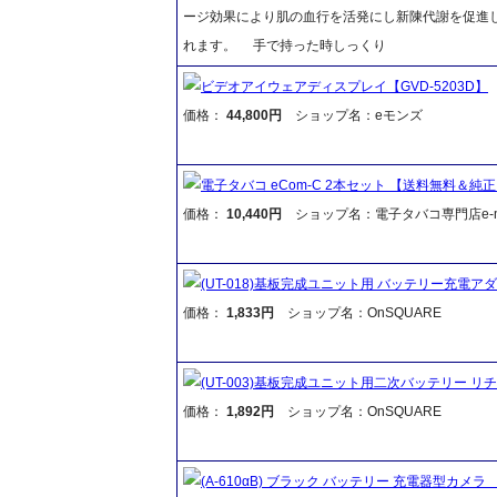
ージ効果により肌の血行を活発にし新陳代謝を促進
れます。 手で持った時しっくり
ビデオアイウェアディスプレイ【GVD-5203D】
価格：
44,800円
ショップ名：eモンズ
電子タバコ eCom-C 2本セット 【送料無料＆
価格：
10,440円
ショップ名：電子タバコ専門店e-mo
(UT-018)基板完成ユニット用 バッテリー充電ア
価格：
1,833円
ショップ名：OnSQUARE
(UT-003)基板完成ユニット用二次バッテリー リチウ
価格：
1,892円
ショップ名：OnSQUARE
(A-610αB) ブラック バッテリー 充電器型カメ