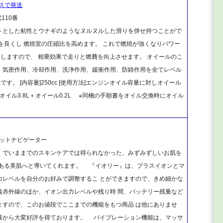
ラスで発送
110番
～とした粘性とウナギのようなヌルヌルした滑りを併せ持つことがで
を良くし 燃焼室の圧縮比を高めます。 これで燃焼が強くなりパワー
らしますので、 相乗効果で走りと燃費を向上させます。 オイールのこ
、気密作用、冷却作用、洗浄作用、緩衝作用、防錆作用を全てレベル
。 [内容量]250cc [使用方法]エンジンオイル容量に対しオイール
オイル3.8L＋オイール0.2L ※同梱の手順書をオイル交換時にオイル
ットナビゲーター
でいままでのスキンケアでは得られなかった、みずみずしいお肌を
のある美肌へと導いてくれます。 『イオリー』は、プラスイオンとマ
力レベルを自分のお好みで調整するこ とができますので、きめ細かな
遠赤外線のほか、イオン出力レベルや残り時 間、バッテリー残量など
ますので、このお値段でここまでの機能をもつ商品 は他にありませ
様から大変好評を得ております。 バイブレーション機能は、マッサ