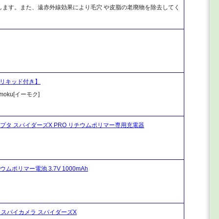
します。また、遠赤外線効果により毛穴 や皮脂の老廃物を除去してく
純正リキッド付き】
ku[イーモク]
ダプタ スパイダーズX PRO リチウムポリマー専用充電器
ムポリマー電池 3.7V 1000mAh
ラ スパイカメラ スパイダーズX