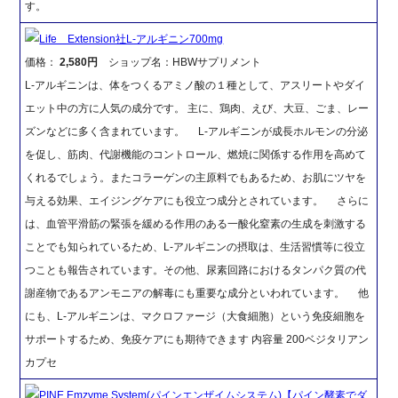
す。
Life Extension社L-アルギニン700mg
価格：
2,580円
ショップ名：HBWサプリメント
L-アルギニンは、体をつくるアミノ酸の１種として、アスリートやダイ
エット中の方に人気の成分です。 主に、鶏肉、えび、大豆、ごま、レー
ズンなどに多く含まれています。 L-アルギニンが成長ホルモンの分泌
を促し、筋肉、代謝機能のコントロール、燃焼に関係する作用を高めて
くれるでしょう。またコラーゲンの主原料でもあるため、お肌にツヤを
与える効果、エイジングケアにも役立つ成分とされています。 さらに
は、血管平滑筋の緊張を緩める作用のある一酸化窒素の生成を刺激する
ことでも知られているため、L-アルギニンの摂取は、生活習慣等に役立
つことも報告されています。その他、尿素回路におけるタンパク質の代
謝産物であるアンモニアの解毒にも重要な成分といわれています。 他
にも、L-アルギニンは、マクロファージ（大食細胞）という免疫細胞を
サポートするため、免疫ケアにも期待できます 内容量 200ベジタリアン
カプセ
PINE Emzyme System(パインエンザイムシステム)【パイン酵素でダ