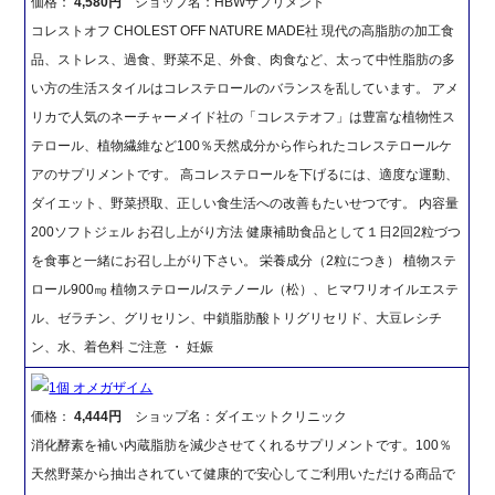
価格：
4,580円
ショップ名：HBWサプリメント
コレストオフ CHOLEST OFF NATURE MADE社 現代の高脂肪の加工食
品、ストレス、過食、野菜不足、外食、肉食など、太って中性脂肪の多
い方の生活スタイルはコレステロールのバランスを乱しています。 アメ
リカで人気のネーチャーメイド社の「コレステオフ」は豊富な植物性ス
テロール、植物繊維など100％天然成分から作られたコレステロールケ
アのサプリメントです。 高コレステロールを下げるには、適度な運動、
ダイエット、野菜摂取、正しい食生活への改善もたいせつです。 内容量
200ソフトジェル お召し上がり方法 健康補助食品として１日2回2粒づつ
を食事と一緒にお召し上がり下さい。 栄養成分（2粒につき） 植物ステ
ロール900㎎ 植物ステロール/ステノール（松）、ヒマワリオイルエステ
ル、ゼラチン、グリセリン、中鎖脂肪酸トリグリセリド、大豆レシチ
ン、水、着色料 ご注意 ・ 妊娠
1個 オメガザイム
価格：
4,444円
ショップ名：ダイエットクリニック
消化酵素を補い内蔵脂肪を減少させてくれるサプリメントです。100％
天然野菜から抽出されていて健康的で安心してご利用いただける商品で