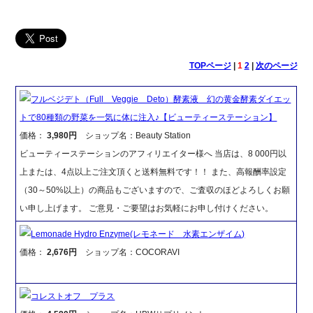
TOPページ
|
1
2
|
次のページ
フルベジデト（Full Veggie Deto）酵素液 幻の黄金酵素ダイエッ
トで80種類の野菜を一気に体に注入♪【ビューティーステーション】
価格：
3,980円
ショップ名：Beauty Station
ビューティーステーションのアフィリエイター様へ 当店は、8 000円以
上または、4点以上ご注文頂くと送料無料です！！ また、高報酬率設定
（30～50%以上）の商品もございますので、ご査収のほどよろしくお願
い申し上げます。 ご意見・ご要望はお気軽にお申し付けください。
Lemonade Hydro Enzyme(レモネード 水素エンザイム)
価格：
2,676円
ショップ名：COCORAVI
コレストオフ プラス