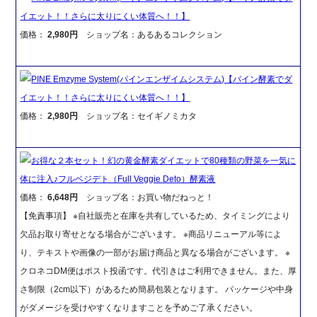
イエット！！さらに太りにくい体質へ！！】
価格：
2,980円
ショップ名：あるあるコレクション
PINE Emzyme System(パインエンザイムシステム)【パイン酵素でダ
イエット！！さらに太りにくい体質へ！！】
価格：
2,980円
ショップ名：セイギノミカタ
お得な２本セット！幻の黄金酵素ダイエットで80種類の野菜を一気に
体に注入♪フルベジデト（Full Veggie Deto）酵素液
価格：
6,648円
ショップ名：お買い物だねっと！
【免責事項】 ※自社販売と在庫を共有しているため、タイミングにより
欠品お取り寄せとなる場合がございます。 ※商品リニューアル等によ
り、テキストや画像の一部がお届け商品と異なる場合がございます。 ※
クロネコDM便はポスト投函です。代引きはご利用できません。また、厚
さ制限（2cm以下）があるため簡易包装となります。 パッケージや中身
がダメージを受けやすくなりますことを予めご了承ください。