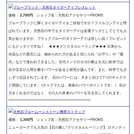
ブルーブラック・天然石タイガーアイブレスレット
価格：
2,700円
ショップ名：天然石アクセサリーFROMS
ブルーブラックに輝くタイガーアイをご存知ですか？ファルコンアイと呼
ばれています。天然石の中でもタイガーアイは金運グッズとしてとても人
気がありますが、ブラックブルーのタイガーアイは珍しい品！プレゼント
にもピッタリですね！ ★★★クリスタルヒーリング★★★ 古来から、
水晶などの貴石には、秘められた力があると信じられ『お守り』や『儀
式』などで使われてきました。古代インドのヨガの教えを元に欧米では、
石や宝石が人間を癒すパワーがあると研究が盛んです。また、科学でも少
しずつ立証されています。 石のパワーには、大きく分けて7つのチャクラ
と関係しています。 (チャクラとは、身体のパワーポイントです。） 石が
力をくれるのではなく、その人の本来のパワーを引き出してくれます。
*******************************************************
天然石ブルームーンストーン携帯ストラップ
価格：
1,300円
ショップ名：天然石アクセサリーFROMS
ニューヨークでも人気の【石の癒し*クリスタルヒーリング】 ロマンティ