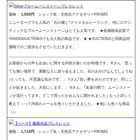
Silverブルームーンストーンブレスレット
価格：
1,500円
ショップ名：天然石アクセサリーFROMS
ニューヨークでも人気の「石の癒し*クリスタルヒーリング」 特にロマン
ティックなブルームーンストーンはとても人気です。 ★低価格高品質で
YAHOO!AUCTIONSでも大人気の商品です。★ ★AUCTIONSと同商品同
価格でのご提供をさせていただきます。
_________________________________________________________
お客様からの声も出会いに関する内容が多いのが特徴です。 Kさん「思っ
ても無い場所で、素敵な人に巡り会えました。石のおかげなんでしょうね
♪とっても、不思議な気分です。」 Yさん｢良い夢をみたのですが、同じこ
とが起きました。大切にします。」 Nさん、｢友達の間で、ムーンストー
ンが流行ってます。どこで買ったかみんなに聞かれました｣ もっと詳しく
教えて～って内容のメールを色々いただきました。 ★他にも色々な商品
（シ
【ベース】爆裂水晶ブレスレット
価格：
1,714円
ショップ名：天然石アクセサリーFROMS