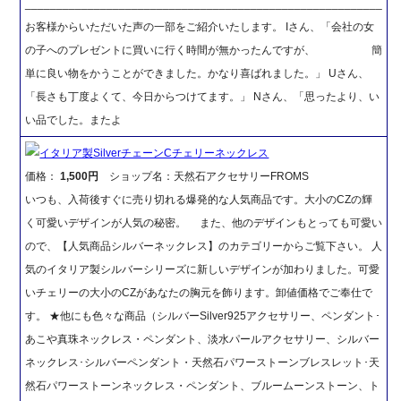
_________________________________________________________
お客様からいただいた声の一部をご紹介いたします。 Iさん、「会社の女
の子へのプレゼントに買いに行く時間が無かったんですが、 簡
単に良い物をかうことができました。かなり喜ばれました。」 Uさん、
「長さも丁度よくて、今日からつけてます。」 Nさん、「思ったより、い
い品でした。またよ
イタリア製SilverチェーンCチェリーネックレス
価格：
1,500円
ショップ名：天然石アクセサリーFROMS
いつも、入荷後すぐに売り切れる爆発的な人気商品です。大小のCZの輝
く可愛いデザインが人気の秘密。 また、他のデザインもとっても可愛い
ので、【人気商品シルバーネックレス】のカテゴリーからご覧下さい。 人
気のイタリア製シルバーシリーズに新しいデザインが加わりました。可愛
いチェリーの大小のCZがあなたの胸元を飾ります。卸値価格でご奉仕で
す。 ★他にも色々な商品（シルバーSilver925アクセサリー、ペンダント･
あこや真珠ネックレス・ペンダント、淡水パールアクセサリー、シルバー
ネックレス･シルバーペンダント・天然石パワーストーンブレスレット･天
然石パワーストーンネックレス・ペンダント、ブルームーンストーン、ト