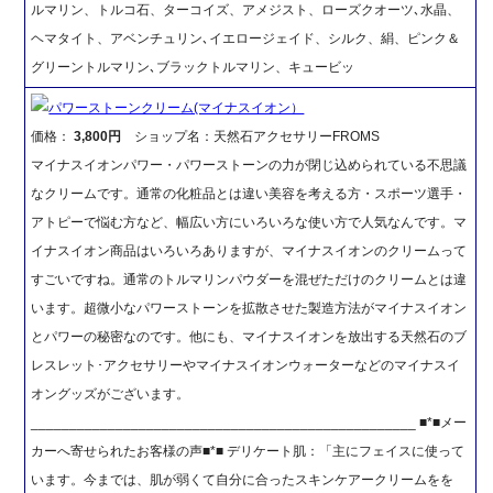
ルマリン、トルコ石、ターコイズ、アメジスト、ローズクオーツ､水晶、
ヘマタイト、アベンチュリン､イエロージェイド、シルク、絹、ピンク＆
グリーントルマリン､ブラックトルマリン、キュービッ
パワーストーンクリーム(マイナスイオン）
価格：
3,800円
ショップ名：天然石アクセサリーFROMS
マイナスイオンパワー・パワーストーンの力が閉じ込められている不思議
なクリームです。通常の化粧品とは違い美容を考える方・スポーツ選手・
アトピーで悩む方など、幅広い方にいろいろな使い方で人気なんです。マ
イナスイオン商品はいろいろありますが、マイナスイオンのクリームって
すごいですね。通常のトルマリンパウダーを混ぜただけのクリームとは違
います。超微小なパワーストーンを拡散させた製造方法がマイナスイオン
とパワーの秘密なのです。他にも、マイナスイオンを放出する天然石のブ
レスレット･アクセサリーやマイナスイオンウォーターなどのマイナスイ
オングッズがございます。
__________________________________________________ ■*■メー
カーへ寄せられたお客様の声■*■ デリケート肌：「主にフェイスに使って
います。今までは、肌が弱くて自分に合ったスキンケアークリームをを