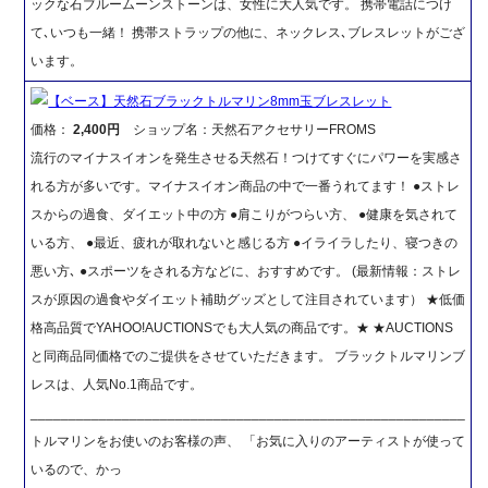
ックな石ブルームーンストーンは、女性に大人気です。 携帯電話につけ
て､いつも一緒！ 携帯ストラップの他に、ネックレス､ブレスレットがござ
います。
【ベース】天然石ブラックトルマリン8mm玉ブレスレット
価格：
2,400円
ショップ名：天然石アクセサリーFROMS
流行のマイナスイオンを発生させる天然石！つけてすぐにパワーを実感さ
れる方が多いです。マイナスイオン商品の中で一番うれてます！ ●ストレ
スからの過食、ダイエット中の方 ●肩こりがつらい方、 ●健康を気されて
いる方、 ●最近、疲れが取れないと感じる方 ●イライラしたり、寝つきの
悪い方､ ●スポーツをされる方などに、おすすめです。 (最新情報：ストレ
スが原因の過食やダイエット補助グッズとして注目されています） ★低価
格高品質でYAHOO!AUCTIONSでも大人気の商品です。★ ★AUCTIONS
と同商品同価格でのご提供をさせていただきます。 ブラックトルマリンブ
レスは、人気No.1商品です。
_________________________________________________________
トルマリンをお使いのお客様の声、 「お気に入りのアーティストが使って
いるので、かっ