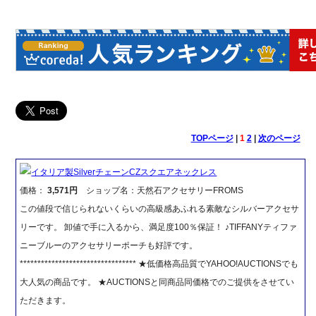
TOPページ
|
1
2
|
次のページ
イタリア製SilverチェーンCZスクエアネックレス
価格：
3,571円
ショップ名：天然石アクセサリーFROMS
この値段で信じられないくらいの高級感あふれる素敵なシルバーアクセサ
リーです。 卸値で手に入るから、満足度100％保証！ ♪TIFFANYティファ
ニーブルーのアクセサリーポーチも好評です。
********************************* ★低価格高品質でYAHOO!AUCTIONSでも
大人気の商品です。 ★AUCTIONSと同商品同価格でのご提供をさせてい
ただきます。