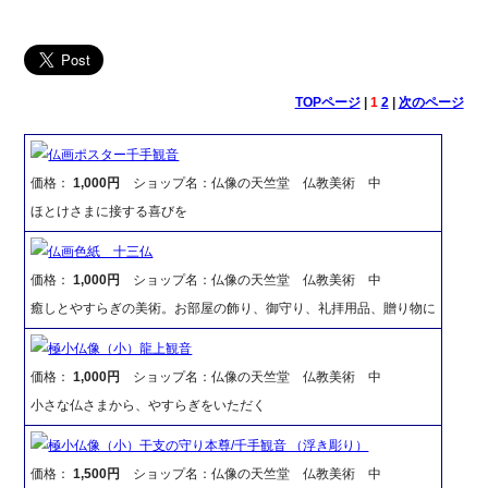
TOPページ
|
1
2
|
次のページ
仏画ポスター千手観音
価格：
1,000円
ショップ名：仏像の天竺堂 仏教美術 中
ほとけさまに接する喜びを
仏画色紙 十三仏
価格：
1,000円
ショップ名：仏像の天竺堂 仏教美術 中
癒しとやすらぎの美術。お部屋の飾り、御守り、礼拝用品、贈り物に
極小仏像（小）龍上観音
価格：
1,000円
ショップ名：仏像の天竺堂 仏教美術 中
小さな仏さまから、やすらぎをいただく
極小仏像（小）干支の守り本尊/千手観音 （浮き彫り）
価格：
1,500円
ショップ名：仏像の天竺堂 仏教美術 中