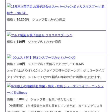
11月末入荷予定 お菓子詰合せ スーパージャンボ クリスマスブーツ 超
特大 （No.24）
価格：
10,200円
ショップ名：みぞた商店
フルタ製菓 お菓子詰合せ クリスマスブーツ S
価格：
510円
ショップ名：みぞた商店
【ウエスト64】10オンスブーツカットジーンズ
価格：
980円
ショップ名：天然石アクセサリーFROMS
とってもはきやすい10オンスタイプの薄手のジーンズ！ 少しローライズ
タイプですが、ストレッチなので幅広い年齢の方に着用いただけます。
99%以上の雑菌除去 除菌・防臭・乾燥 シューズドライヤー エレシュ
ーズ EleShoes
価格：
3,809円
ショップ名：お買い物だねっと！
【免責事項】 ※自社販売と在庫を共有しているため、タイミングにより