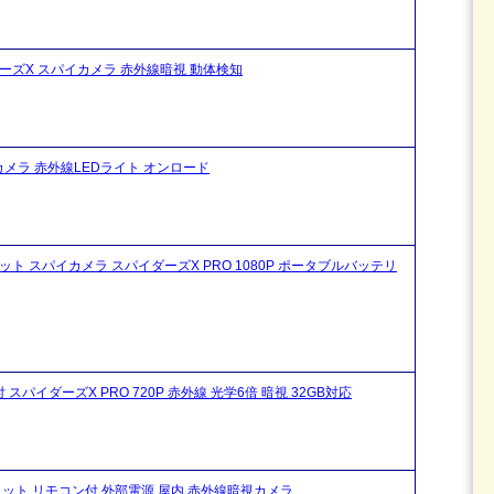
イダーズX スパイカメラ 赤外線暗視 動体検知
視カメラ 赤外線LEDライト オンロード
ット スパイカメラ スパイダーズX PRO 1080P ポータブルバッテリ
スパイダーズX PRO 720P 赤外線 光学6倍 暗視 32GB対応
スロット リモコン付 外部電源 屋内 赤外線暗視カメラ