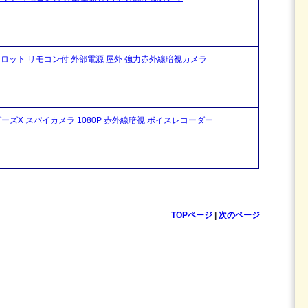
ードスロット リモコン付 外部電源 屋外 強力赤外線暗視カメラ
イダーズX スパイカメラ 1080P 赤外線暗視 ボイスレコーダー
TOPページ
|
次のページ