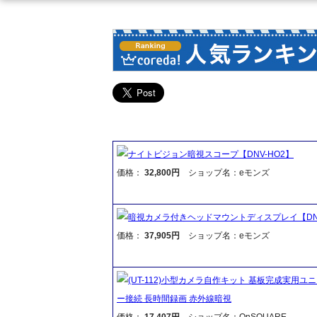
ナイトビジョン暗視スコープ【DNV-HO2】
価格：
32,800円
ショップ名：eモンズ
暗視カメラ付きヘッドマウントディスプレイ【DNV
価格：
37,905円
ショップ名：eモンズ
(UT-112)小型カメラ自作キット 基板完成実用ユニ
ー接続 長時間録画 赤外線暗視
価格：
17,407円
ショップ名：OnSQUARE