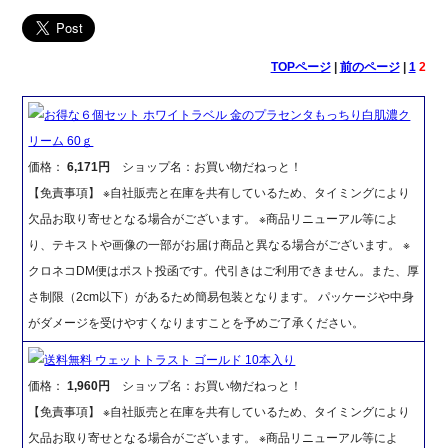
TOPページ
|
前のページ
|
1
2
お得な６個セット ホワイトラベル 金のプラセンタもっちり白肌濃ク
リーム 60ｇ
価格：
6,171円
ショップ名：お買い物だねっと！
【免責事項】 ※自社販売と在庫を共有しているため、タイミングにより
欠品お取り寄せとなる場合がございます。 ※商品リニューアル等によ
り、テキストや画像の一部がお届け商品と異なる場合がございます。 ※
クロネコDM便はポスト投函です。代引きはご利用できません。また、厚
さ制限（2cm以下）があるため簡易包装となります。 パッケージや中身
がダメージを受けやすくなりますことを予めご了承ください。
送料無料 ウェットトラスト ゴールド 10本入り
価格：
1,960円
ショップ名：お買い物だねっと！
【免責事項】 ※自社販売と在庫を共有しているため、タイミングにより
欠品お取り寄せとなる場合がございます。 ※商品リニューアル等によ