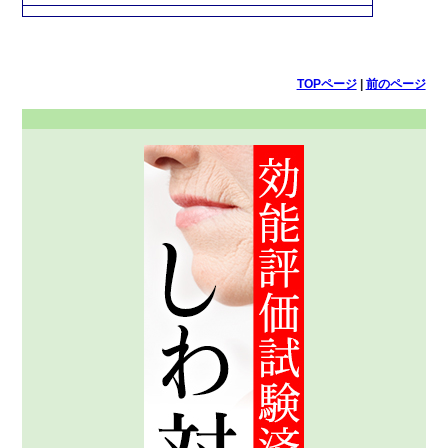
TOPページ
|
前のページ