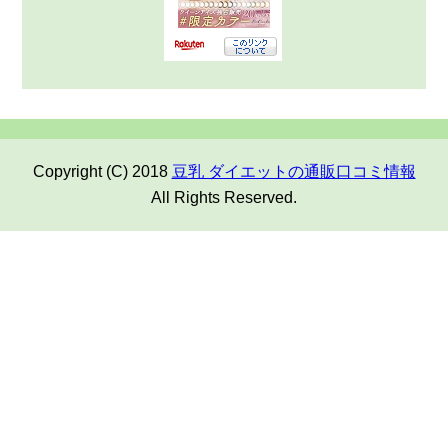
Copyright (C) 2018
豆乳 ダイエットの通販口コミ情報
All Rights Reserved.