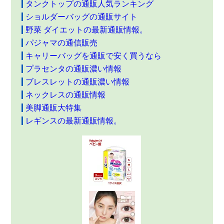
タンクトップの通販人気ランキング
ショルダーバッグの通販サイト
野菜 ダイエットの最新通販情報。
パジャマの通信販売
キャリーバッグを通販で安く買うなら
プラセンタの通販濃い情報
ブレスレットの通販濃い情報
ネックレスの通販情報
美脚通販大特集
レギンスの最新通販情報。